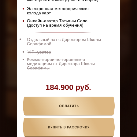
Электронная метафорическая
колода карт
Онлайн-аватар Татьяны Соло
(доступ на время обучения)
Отдельный чат с Директором Школы
Серафимой
VIP куратор
Комментарии по терапиям и
медитациям от Директора Школы
Серафимы
184.900 руб.