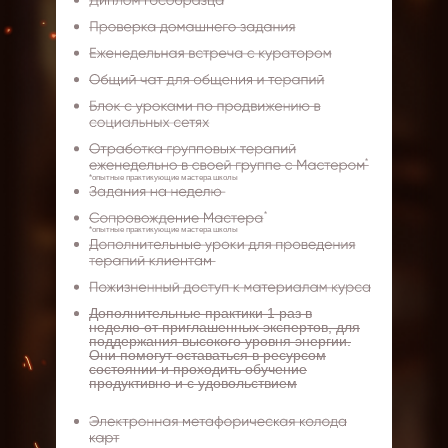
*
*опытные практикующие мастера школы
*
*опытные практикующие мастера школы
Дополнительные практики 1 раз в
неделю от приглашенных экспертов, для
поддержания высокого уровня энергии.
Они помогут оставаться в ресурсом
состоянии и проходить обучение
продуктивно и с удовольствием